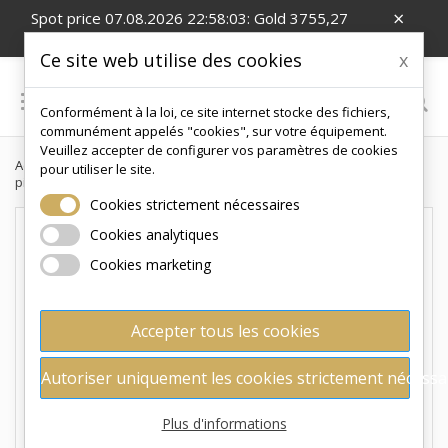
×
Spot price 07.08.2026 22:58:03: Gold 3755,27
EUR/Oz; Silver 54,91 EUR/Oz
Ce site web utilise des cookies
x

Conformément à la loi, ce site internet stocke des fichiers,
0
communément appelés "cookies", sur votre équipement.
Veuillez accepter de configurer vos paramètres de cookies
Accueil
Collection
Voyage au centre de la Terre (2026) - 3 Oz -
pour utiliser le site.
pièce de collection épreuve argent
Cookies strictement nécessaires
Cookies analytiques
Cookies marketing
Accepter tous les cookies
Autoriser uniquement les cookies strictement nécessa
Plus d'informations