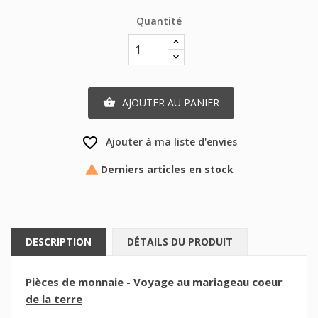
Quantité
AJOUTER AU PANIER

favorite_border
Ajouter à ma liste d'envies
Derniers articles en stock

DESCRIPTION
DÉTAILS DU PRODUIT
Pièces de monnaie - Voyage au mariage
au coeur
de la terre