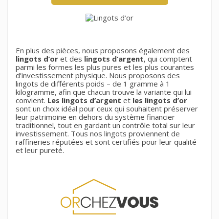
Nom de la liste d'envies
Vous devez être connecté pour ajouter des produits à
((confirmMessage))
votre liste d'envies.
((cancelText))
((modalDeleteText))
En plus des pièces, nous proposons également des
Annuler
Connexion
Annuler
Créer une liste d'envies
lingots d’or
et des
lingots d’argent
, qui comptent
Créer une nouvelle liste
add_circle_outline
parmi les formes les plus pures et les plus courantes
d’investissement physique. Nous proposons des
lingots de différents poids – de 1 gramme à 1
kilogramme, afin que chacun trouve la variante qui lui
convient.
Les lingots d’argent
et
les lingots d’or
sont un choix idéal pour ceux qui souhaitent préserver
leur patrimoine en dehors du système financier
traditionnel, tout en gardant un contrôle total sur leur
investissement. Tous nos lingots proviennent de
raffineries réputées et sont certifiés pour leur qualité
et leur pureté.