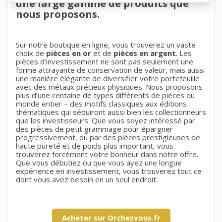
une large gamme de produits que
nous proposons.
Sur notre
boutique en ligne
, vous trouverez un vaste
choix de
pièces en or
et de
pièces en argent
. Les
pièces d’investissement ne sont pas seulement une
forme attrayante de conservation de valeur, mais aussi
une manière élégante de diversifier votre portefeuille
avec des métaux précieux physiques. Nous proposons
plus d’une centaine de types différents de pièces du
monde entier – des motifs classiques aux éditions
thématiques qui séduiront aussi bien les collectionneurs
que les investisseurs. Que vous soyez intéressé par
des pièces de petit grammage pour épargner
progressivement, ou par des pièces prestigieuses de
haute pureté et de poids plus important, vous
trouverez forcément votre bonheur dans notre offre.
Que vous débutiez ou que vous ayez une longue
expérience en investissement, vous trouverez tout ce
dont vous avez besoin en un seul endroit.
×
×
×
Créer une liste d'envies
Ma liste de vœux
×
Connexion
((modalTitle))
Acheter sur Orchezvous.fr