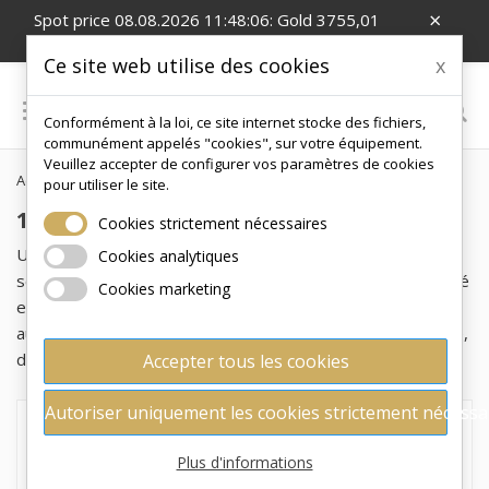
×
Spot price 08.08.2026 11:48:06: Gold 3755,01
EUR/Oz; Silver 54,99 EUR/Oz
Ce site web utilise des cookies
x

Conformément à la loi, ce site internet stocke des fichiers,
0
communément appelés "cookies", sur votre équipement.
Veuillez accepter de configurer vos paramètres de cookies
Accueil
Pièces d'or
1 g
pour utiliser le site.
1 G
Cookies strictement nécessaires
Une pièce d'or de 1 g représente un moyen élégant et
Cookies analytiques
sécurisé d'investir dans l'or physique. Ce format standardisé
Cookies marketing
est très apprécié non seulement des investisseurs, mais
aussi des collectionneurs, en raison de sa valeur esthétique,
de sa pureté et de sa liquidité mondiale.
Accepter tous les cookies
Autoriser uniquement les cookies strictement nécessa
Aucun produit disponible pour le moment
Plus d'informations
Vous pouvez toutefois choisir parmi